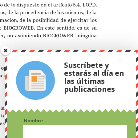
 de lo dispuesto en el artículo 5.4. LOPD,
os, de la procedencia de los mismos, de la
mación, de la posibilidad de ejercitar los
 de BIOGROWEB. En este sentido, es de su
 ceder, no asumiendo BIOGROWEB ninguna
Suscríbete y
y oposición dirigiéndose a BIOGROWEB:
estarás al día en
lio a efecto de notificaciones, fotocopia
las últimas
publicaciones
a seguridad e integridad de los datos de
 terceros no autorizados. No obstante lo
Nombre
es.