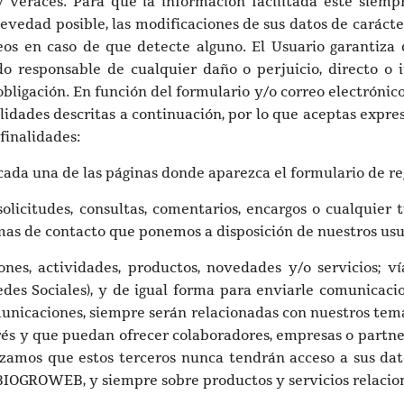
y veraces. Para que la información facilitada esté siemp
evedad posible, las modificaciones de sus datos de carácte
eos en caso de que detecte alguno. El Usuario garantiza
do responsable de cualquier daño o perjuicio, directo o
ligación. En función del formulario y/o correo electrónico
inalidades descritas a continuación, por lo que aceptas exp
finalidades:
ada una de las páginas donde aparezca el formulario de reg
olicitudes, consultas, comentarios, encargos o cualquier 
mas de contacto que ponemos a disposición de nuestros usua
ones, actividades, productos, novedades y/o servicios; ví
des Sociales), y de igual forma para enviarle comunicaci
omunicaciones, siempre serán relacionadas con nuestros tema
rés y que puedan ofrecer colaboradores, empresas o part
izamos que estos terceros nunca tendrán acceso a sus dat
BIOGROWEB, y siempre sobre productos y servicios relacion